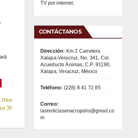
TV por internet.
s
CONTÁCTANOS
Dirección:
Km 2 Carretera
cará
Xalapa-Veracruz, No. 341, Col.
Acueducto Ánimas, C.P. 91190,
Xalapa, Veracruz, México
Teléfono:
(228) 8 41 72 85
 tras
Correo:
ión
lasnoticiasenacropolis@gmail.co
m