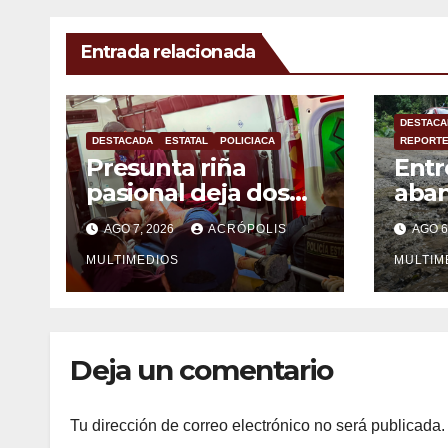
Entrada relacionada
DESTACA
DESTACADA
ESTATAL
POLICIACA
REPORTE
Presunta riña
Entr
pasional deja dos
aban
heridos graves en
carr
AGO 7, 2026
ACRÓPOLIS
AGO 6
Poza Rica
Yecu
MULTIMEDIOS
conv
MULTIM
ries
Deja un comentario
Tu dirección de correo electrónico no será publicada.