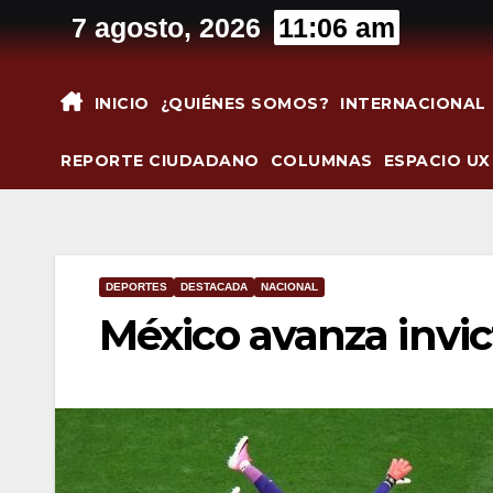
Saltar
7 agosto, 2026
11:06 am
al
contenido
INICIO
¿QUIÉNES SOMOS?
INTERNACIONAL
REPORTE CIUDADANO
COLUMNAS
ESPACIO UX
DEPORTES
DESTACADA
NACIONAL
México avanza invic