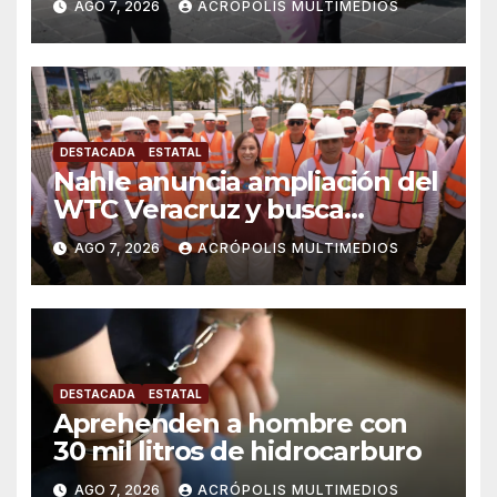
AGO 7, 2026
ACRÓPOLIS MULTIMEDIOS
DESTACADA
ESTATAL
Nahle anuncia ampliación del
WTC Veracruz y busca
solución para ingenio en crisis
AGO 7, 2026
ACRÓPOLIS MULTIMEDIOS
DESTACADA
ESTATAL
Aprehenden a hombre con
30 mil litros de hidrocarburo
AGO 7, 2026
ACRÓPOLIS MULTIMEDIOS