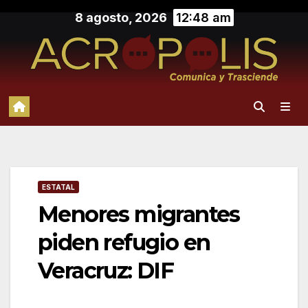
Saltar
8 agosto, 2026
12:48 am
al
contenido
ESTATAL
Menores migrantes
piden refugio en
Veracruz: DIF