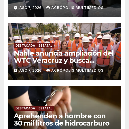
AGO 7, 2026
ACRÓPOLIS MULTIMEDIOS
DESTACADA
ESTATAL
Nahle anuncia ampliación del
WTC Veracruz y busca
solución para ingenio en crisis
AGO 7, 2026
ACRÓPOLIS MULTIMEDIOS
DESTACADA
ESTATAL
Aprehenden a hombre con
30 mil litros de hidrocarburo