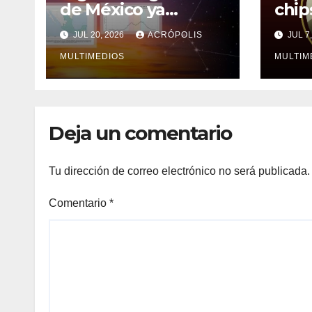
de México ya
chip
experimentan la
toca
JUL 20, 2026
ACRÓPOLIS
JUL 7
canícula
MULTIMEDIOS
MULTIM
Deja un comentario
Tu dirección de correo electrónico no será publicada.
Comentario
*