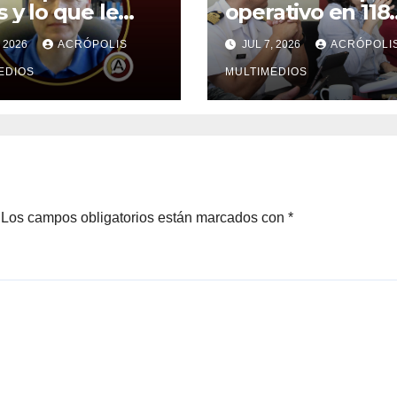
s y lo que le
operativo en 118
 a México
municipios por
, 2026
ACRÓPOLIS
JUL 7, 2026
ACRÓPOLI
lluvias y ciclones
EDIOS
MULTIMEDIOS
Los campos obligatorios están marcados con
*