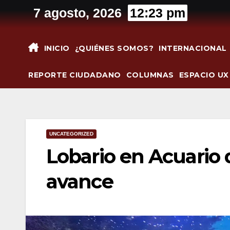
Saltar
7 agosto, 2026
12:23 pm
al
contenido
INICIO
¿QUIÉNES SOMOS?
INTERNACIONAL
REPORTE CIUDADANO
COLUMNAS
ESPACIO UX
UNCATEGORIZED
Lobario en Acuario 
avance