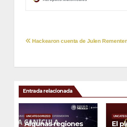
Navegación
Hackearon cuenta de Julen Rementer
de
entradas
Entrada relacionada
UNCATEGORIZED
UNCATEG
Algunas regiones
El pl