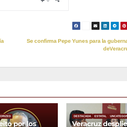
ía
Se confirma Pepe Yunes para la gubern
deVeracr
ORIZED
DESTACADA
ESTATAL
UNCATEGOR
eito por los
Veracruz despli