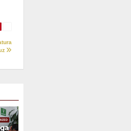
atura
uz
IZED
ega