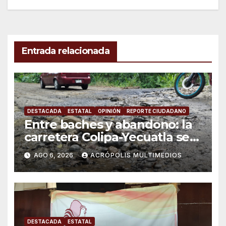
entradas
Entrada relacionada
DESTACADA
ESTATAL
OPINIÓN
REPORTE CIUDADANO
Entre baches y abandono: la
carretera Colipa-Yecuatla se
convierte en un riesgo diario
AGO 6, 2026
ACRÓPOLIS MULTIMEDIOS
DESTACADA
ESTATAL