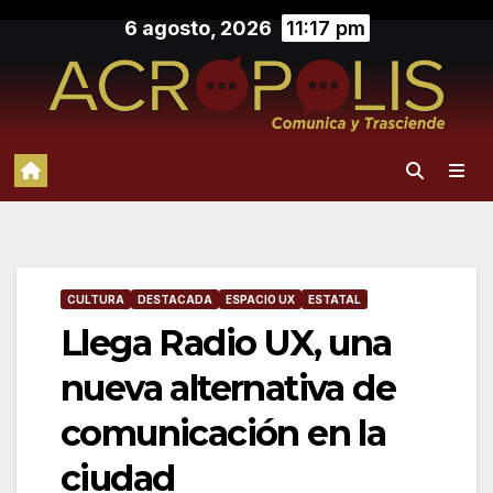
Saltar
6 agosto, 2026
11:17 pm
al
contenido
CULTURA
DESTACADA
ESPACIO UX
ESTATAL
Llega Radio UX, una
nueva alternativa de
comunicación en la
ciudad