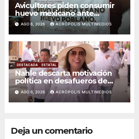
Avicultores piden consumir
huevo mexicano ante
importaciones
AGO 6, 2026
ACRÓPOLIS MULTIMEDIOS
DESTACADA
ESTATAL
Nahle descarta motivación
política en desafueros de
alcaldes
AGO 6, 2026
ACRÓPOLIS MULTIMEDIOS
Deja un comentario