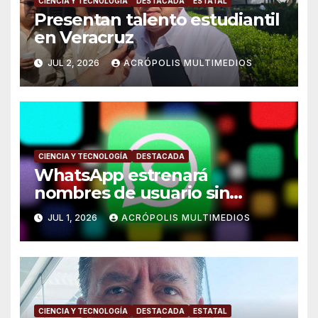
CIENCIA Y TECNOLOGÍA
DESTACADA
ESTATAL
Presentan talento estudiantil
en Veracruz
JUL 2, 2026
ACRÓPOLIS MULTIMEDIOS
CIENCIA Y TECNOLOGÍA
DESTACADA
WhatsApp estrenará
nombres de usuario sin
número telefónico
JUL 1, 2026
ACRÓPOLIS MULTIMEDIOS
CIENCIA Y TECNOLOGÍA
DESTACADA
ESTATAL