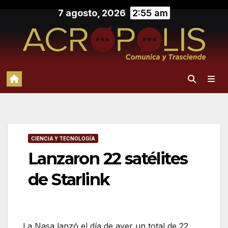
Saltar
7 agosto, 2026
2:55 am
al
contenido
CIENCIA Y TECNOLOGÍA
Lanzaron 22 satélites
de Starlink
La Nasa lanzó el día de ayer un total de 22