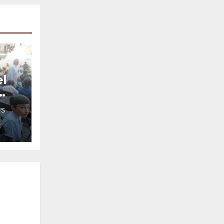
el
IS