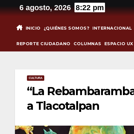
Saltar
6 agosto, 2026
8:22 pm
al
contenido
INICIO
¿QUIÉNES SOMOS?
INTERNACIONAL
REPORTE CIUDADANO
COLUMNAS
ESPACIO UX
CULTURA
“La Rebambaramba”
a Tlacotalpan