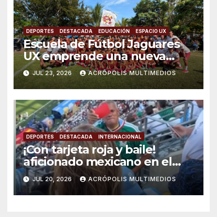
DEPORTES
DESTACADA
EDUCACIÓN
ESPACIO UX
Escuela de Fútbol Jaguares
UX emprende una nueva
aventura en la Copa del Mar
JUL 23, 2026
ACRÓPOLIS MULTIMEDIOS
2026
DEPORTES
DESTACADA
INTERNACIONAL
¡Con tarjeta roja y baile!
aficionado mexicano en el
mundial 2026 se viraliza
JUL 20, 2026
ACRÓPOLIS MULTIMEDIOS