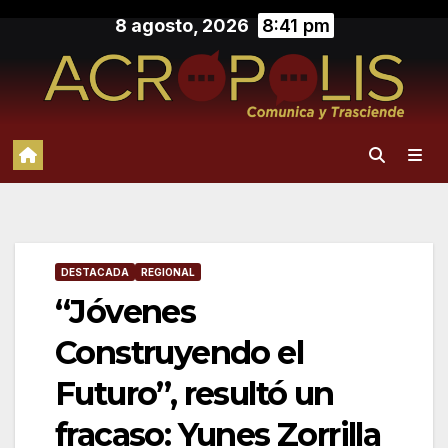
Saltar
8 agosto, 2026
8:41 pm
al
contenido
DESTACADA
REGIONAL
“Jóvenes
Construyendo el
Futuro”, resultó un
fracaso: Yunes Zorrilla