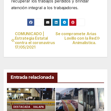
recuperar los trabajos perdidos y brindar
atención integral a los trabajadores.
COMUNICADO |
Se compromete Arias
Navegación
Estrategia Estatal
Lovillo con la Red
contra el coronavirus
Animalística.
de
17/05/2021
entradas
Entrada relacionada
DESTACADA
XALAPA