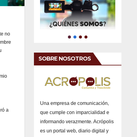
te no
ombre
u
SOBRE NOSOTROS
emio
Una empresa de comunicación,
ró a
que cumple con imparcialidad e
informando verazmente. Acrópolis
es un portal web, diario digital y