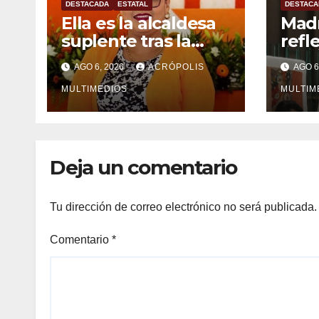
DESTACADA
ESTATAL
DESTACA
Ella es la alcaldesa
Madr
suplente tras la
refle
licencia temporal
espe
AGO 6, 2026
ACRÓPOLIS
AGO 6
de Raúl González
Méxi
en Ixhuatlán del
MULTIMEDIOS
MULTIM
Sureste
Deja un comentario
Tu dirección de correo electrónico no será publicada.
Comentario
*