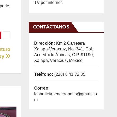
TV por internet.
porte
CONTÁCTANOS
Dirección:
Km 2 Carretera
uturo
Xalapa-Veracruz, No. 341, Col.
Acueducto Ánimas, C.P. 91190,
hoy
Xalapa, Veracruz, México
Teléfono:
(228) 8 41 72 85
Correo:
lasnoticiasenacropolis@gmail.co
m