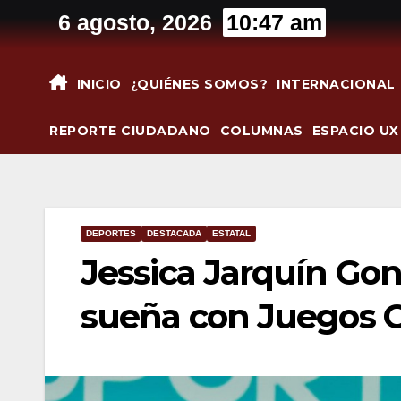
Saltar
6 agosto, 2026
10:47 am
al
contenido
INICIO
¿QUIÉNES SOMOS?
INTERNACIONAL
REPORTE CIUDADANO
COLUMNAS
ESPACIO UX
DEPORTES
DESTACADA
ESTATAL
Jessica Jarquín Gon
sueña con Juegos 