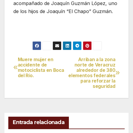
acompañado de Joaquín Guzmán López, uno
de los hijos de Joaquín “El Chapo” Guzmán.
Muere mujer en
Arriban a la zona
Navegación
accidente de
norte de Veracruz
motociclista en Boca
alrededor de 380
de
del Río.
elementos federales
para reforzar la
entradas
seguridad
Entrada relacionada