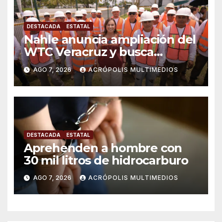
DESTACADA
ESTATAL
Nahle anuncia ampliación del
WTC Veracruz y busca
solución para ingenio en crisis
AGO 7, 2026
ACRÓPOLIS MULTIMEDIOS
DESTACADA
ESTATAL
Aprehenden a hombre con
30 mil litros de hidrocarburo
AGO 7, 2026
ACRÓPOLIS MULTIMEDIOS