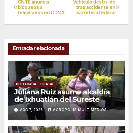
CNTE anuncia
Vehículo destruido
Navegación
bloqueos a
tras accidente en
televisoras en CDMX
carretera federal
de
entradas
Entrada relacionada
DESTACADA
ESTATAL
Juliana Ruiz asume alcaldía
de Ixhuatlán del Sureste
AGO 7, 2026
ACRÓPOLIS MULTIMEDIOS