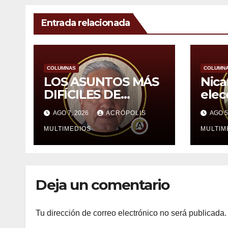
Entrada relacionada
COLUMNAS
COLUMN
LOS ASUNTOS MÁS
Nica
DIFÍCILES DE
elec
SHEINBAUM
cast
AGO 7, 2026
ACRÓPOLIS
AGO 5
MULTIMEDIOS
MULTIM
Deja un comentario
Tu dirección de correo electrónico no será publicada.