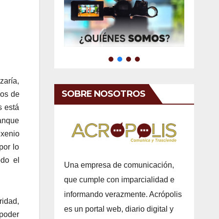
zaría,
SOBRE NOSOTROS
nos de
s está
ranque
exenio
por lo
do el
Una empresa de comunicación,
que cumple con imparcialidad e
informando verazmente. Acrópolis
ridad,
es un portal web, diario digital y
 poder