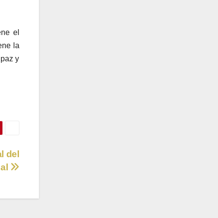
ene el
ene la
 paz y
l del
al