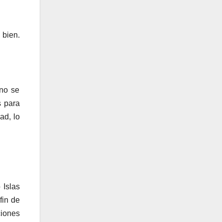
 bien.
 no se
s para
ad, lo
 Islas
fin de
ciones