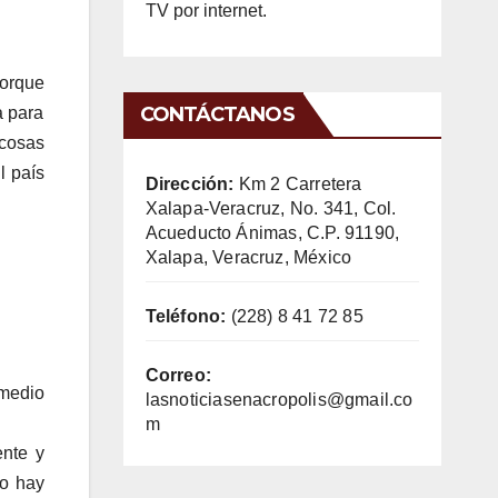
TV por internet.
porque
CONTÁCTANOS
a para
 cosas
l país
Dirección:
Km 2 Carretera
Xalapa-Veracruz, No. 341, Col.
Acueducto Ánimas, C.P. 91190,
Xalapa, Veracruz, México
Teléfono:
(228) 8 41 72 85
Correo:
medio
lasnoticiasenacropolis@gmail.co
m
ente y
do hay