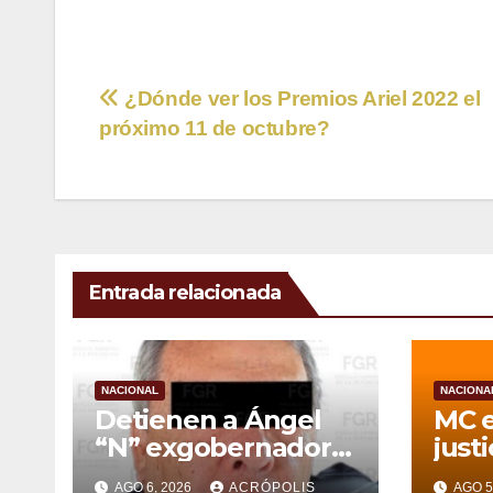
Navegación
¿Dónde ver los Premios Ariel 2022 el
próximo 11 de octubre?
de
entradas
Entrada relacionada
NACIONAL
NACIONA
Detienen a Ángel
MC e
“N” exgobernador
justi
de Guerrero por
pers
AGO 6, 2026
ACRÓPOLIS
AGO 5