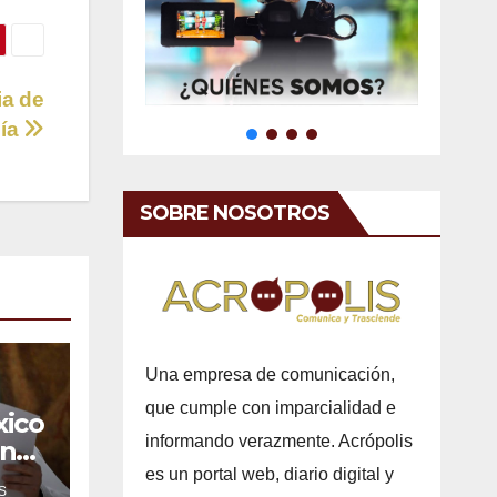
ia de
ía
SOBRE NOSOTROS
Una empresa de comunicación,
que cumple con imparcialidad e
xico
informando verazmente. Acrópolis
ones
a
es un portal web, diario digital y
S