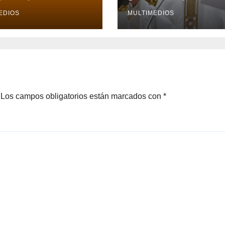
eracruz
León XIV visite e
EDIOS
país
MULTIMEDIOS
Los campos obligatorios están marcados con
*