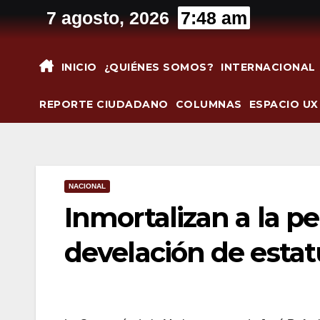
Saltar
7 agosto, 2026
7:48 am
al
contenido
INICIO
¿QUIÉNES SOMOS?
INTERNACIONAL
REPORTE CIUDADANO
COLUMNAS
ESPACIO UX
NACIONAL
Inmortalizan a la per
develación de esta