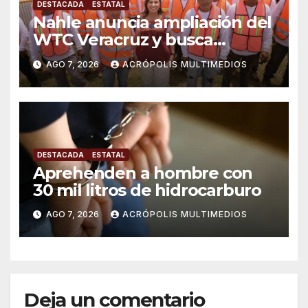
DESTACADA
ESTATAL
Nahle anuncia ampliación del
WTC Veracruz y busca
solución para ingenio en crisis
AGO 7, 2026
ACRÓPOLIS MULTIMEDIOS
DESTACADA
ESTATAL
Aprehenden a hombre con
30 mil litros de hidrocarburo
AGO 7, 2026
ACRÓPOLIS MULTIMEDIOS
Deja un comentario