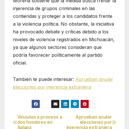
Morena sostiene que la medida busca frenar la
injerencia de grupos criminales en las
contiendas y proteger a los candidatos frente
a la violencia política. No obstante, la iniciativa
ha provocado debate y críticas debido a los
niveles de violencia registrados en Michoacán,
ya que algunos sectores consideran que
podría favorecer políticamente al partido
oficial.
También te puede interesar:
Aprueban anular
elecciones por injerencia extranjera
Vinculan a proceso a
Aprueban anular
Navegación
dos hombres en
elecciones por
Xalapa
injerencia extranjera