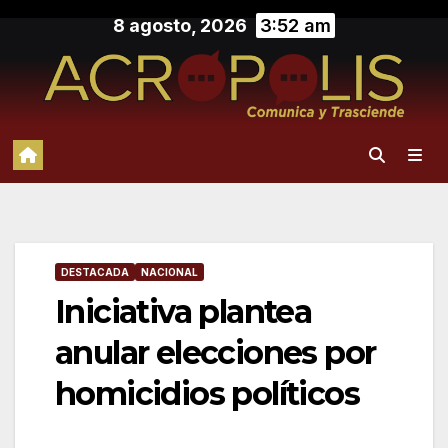
Saltar
8 agosto, 2026
3:52 am
al
contenido
DESTACADA
NACIONAL
Iniciativa plantea
anular elecciones por
homicidios políticos