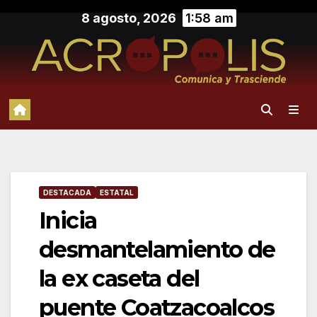
Saltar
8 agosto, 2026
1:58 am
al
contenido
DESTACADA
ESTATAL
Inicia
desmantelamiento de
la ex caseta del
puente Coatzacoalcos