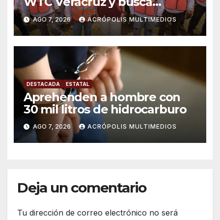
WTC Veracruz y busca
solución para ingenio en crisis
AGO 7, 2026
ACRÓPOLIS MULTIMEDIOS
DESTACADA
ESTATAL
Aprehenden a hombre con
30 mil litros de hidrocarburo
AGO 7, 2026
ACRÓPOLIS MULTIMEDIOS
Deja un comentario
Tu dirección de correo electrónico no será