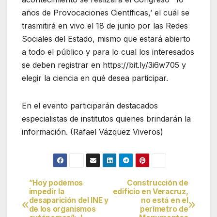
años de Provocaciones Científicas,’ el cuál se
trasmitirá en vivo el 18 de junio por las Redes
Sociales del Estado, mismo que estará abierto
a todo el público y para lo cual los interesados
se deben registrar en https://bit.ly/3i6w7
05 y
elegir la ciencia en qué desea participar.
En el evento participarán destacados
especialistas de institutos quienes brindarán la
información. (Rafael Vázquez Viveros)
”Hoy podemos
Construcción de
Navegación
impedir la
edificio en Veracruz,
desaparición del INE y
no está en el
de
de los organismos
perímetro de