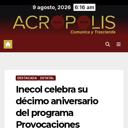
Saltar
9 agosto, 2026
6:16 am
al
contenido
DESTACADA
ESTATAL
Inecol celebra su
décimo aniversario
del programa
Provocaciones