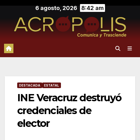
Saltar
6 agosto, 2026
8:42 am
al
contenido
DESTACADA
ESTATAL
INE Veracruz destruyó
credenciales de
elector