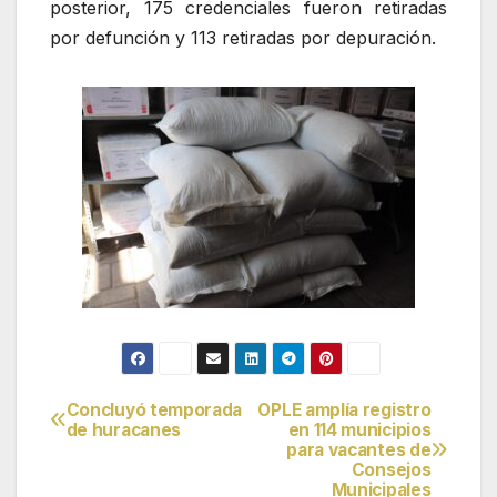
posterior, 175 credenciales fueron retiradas
por defunción y 113 retiradas por depuración.
Concluyó temporada
OPLE amplía registro
Navegación
de huracanes
en 114 municipios
para vacantes de
de
Consejos
Municipales