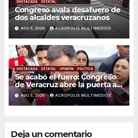
DESTACADA
ESTATAL
Congreso avala desafuero de
dos alcaldes veracruzanos
AGO 5, 2026
ACRÓPOLIS MULTIMEDIOS
DESTACADA
ESTATAL
OPINIÓN
POLÍTICA
Se acabó el fuero: Congreso
de Veracruz abre la puerta a
proceso penal contra alcalde
AGO 5, 2026
ACRÓPOLIS MULTIMEDIOS
de Úrsulo Galván
Deja un comentario