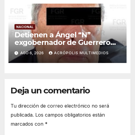
NACIONAL
Detienen a Ángel “N”
exgobernador de Guerrero
por caso Ayotzinapa
AGO 6, 2026
ACRÓPOLIS MULTIMEDIOS
Deja un comentario
Tu dirección de correo electrónico no será
publicada.
Los campos obligatorios están
marcados con
*