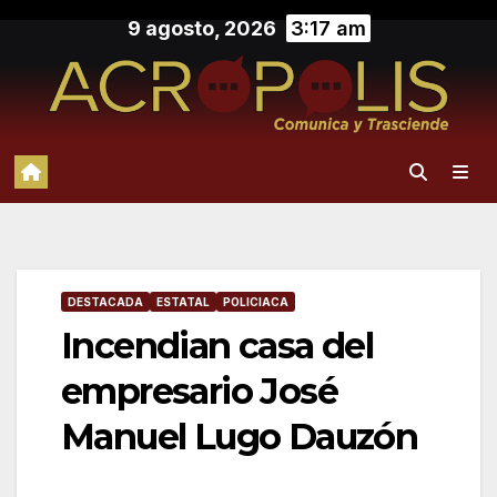
Saltar
9 agosto, 2026
3:17 am
al
contenido
DESTACADA
ESTATAL
POLICIACA
Incendian casa del
empresario José
Manuel Lugo Dauzón