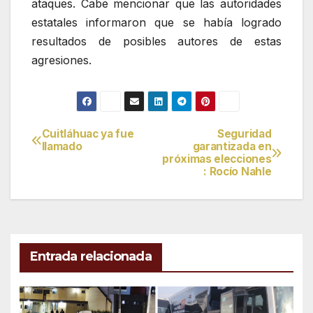
ataques. Cabe mencionar que las autoridades
estatales informaron que se había logrado
resultados de posibles autores de estas
agresiones.
Cuitláhuac ya fue
Seguridad
Navegación
llamado
garantizada en
próximas elecciones
de
: Rocío Nahle
entradas
Entrada relacionada