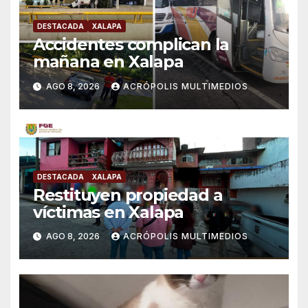
DESTACADA
XALAPA
Accidentes complican la
mañana en Xalapa
AGO 8, 2026
ACRÓPOLIS MULTIMEDIOS
DESTACADA
XALAPA
Restituyen propiedad a
víctimas en Xalapa
AGO 8, 2026
ACRÓPOLIS MULTIMEDIOS