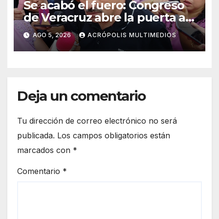
Se acabó el fuero: Congreso
de Veracruz abre la puerta a
proceso penal contra alcalde
AGO 5, 2026
ACRÓPOLIS MULTIMEDIOS
de Úrsulo Galván
Deja un comentario
Tu dirección de correo electrónico no será
publicada.
Los campos obligatorios están
marcados con
*
Comentario
*