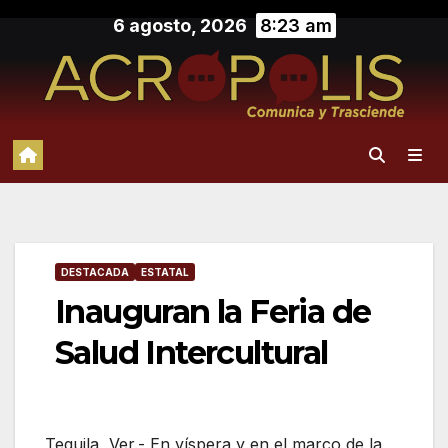
Saltar
6 agosto, 2026
8:23 am
al
contenido
DESTACADA
ESTATAL
Inauguran la Feria de
Salud Intercultural
Tequila, Ver.- En víspera y en el marco de la