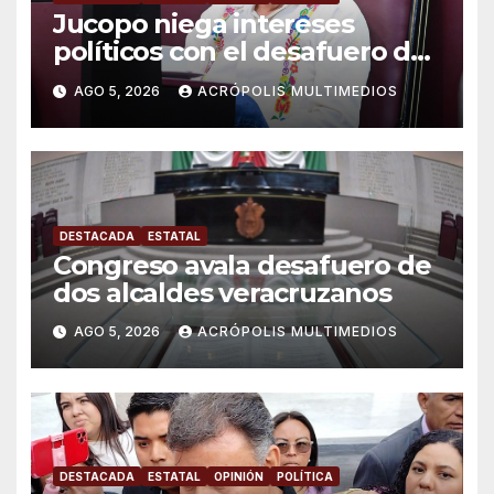
Jucopo niega intereses
políticos con el desafuero de
alcaldes
AGO 5, 2026
ACRÓPOLIS MULTIMEDIOS
DESTACADA
ESTATAL
Congreso avala desafuero de
dos alcaldes veracruzanos
AGO 5, 2026
ACRÓPOLIS MULTIMEDIOS
DESTACADA
ESTATAL
OPINIÓN
POLÍTICA