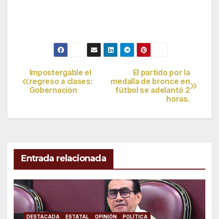
Impostergable el
El partido por la
Navegación
regreso a clases:
medalla de bronce en
Gobernación
fútbol se adelantó 2
de
horas.
entradas
Entrada relacionada
DESTACADA
ESTATAL
OPINIÓN
POLÍTICA