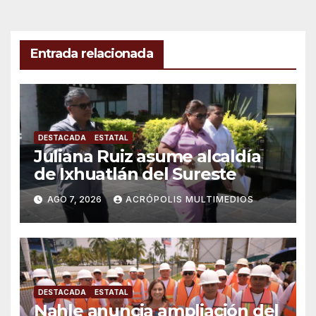
entradas
Entrada relacionada
DESTACADA
ESTATAL
Juliana Ruiz asume alcaldía
de Ixhuatlán del Sureste
AGO 7, 2026
ACRÓPOLIS MULTIMEDIOS
DESTACADA
ESTATAL
Nahle anuncia ampliación del