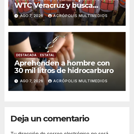
WTC Veracruz y busca
solución para ingenio en crisis
AGO 7, 2026
ACRÓPOLIS MULTIMEDIOS
DESTACADA
ESTATAL
Aprehenden a hombre con
30 mil litros de hidrocarburo
AGO 7, 2026
ACRÓPOLIS MULTIMEDIOS
Deja un comentario
Tu dirección de correo electrónico no será