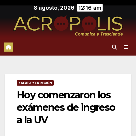
Saltar
8 agosto, 2026
12:16 am
al
contenido
XALAPA Y LA REGIÓN
Hoy comenzaron los
exámenes de ingreso
a la UV