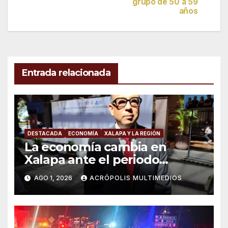
grupo de 50 a 59
entradas
años
Entrada relacionada
DESTACADA
ECONOMÍA
XALAPA Y LA REGIÓN
La economía cambia en
Xalapa ante el periodo
vacacional
AGO 1, 2026
ACRÓPOLIS MULTIMEDIOS