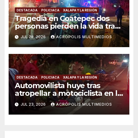
DESTACADA
POLICIACA
XALAPA Y LA REGIÓN
Tragedia en Coatepec dos
personas pierden la vida tras
choque de taxi contra muro
JUL 28, 2026
ACRÓPOLIS MULTIMEDIOS
DESTACADA
POLICIACA
XALAPA Y LA REGIÓN
Automovilista huye tras
atropellar a motociclista en la
carretera Xalapa-Coatepec
JUL 23, 2026
ACRÓPOLIS MULTIMEDIOS