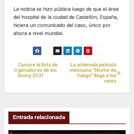
La noticia se hizo pública luego de que el área
del hospital de la ciudad de Castellón, España,
hiciera un comunicado del caso, único por
ahora a nivel mundial.
Conoce la lista de
La aclamada película
Navegación
ganadores de los
mexicana ”Noche de
Emmy 2021
fuego” llega a los
de
cines
entradas
Entrada relacionada