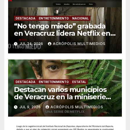
DESTACADA
ENTRETENIMIENTO
NACIONAL
“No tengo miedo” grabada
en Veracruz lidera Netflix en
México
JUL 24, 2026
ACRÓPOLIS MULTIMEDIOS
DESTACADA
ENTRETENIMIENTO
ESTATAL
Destacan varios municipios
de Veracruz en la miniserie
de Netflix “No Tengo Miedo”
JUL 9, 2026
ACRÓPOLIS MULTIMEDIOS