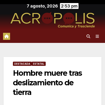
Saltar
7 agosto, 2026
2:53 pm
al
contenido
DESTACADA
ESTATAL
Hombre muere tras
deslizamiento de
tierra