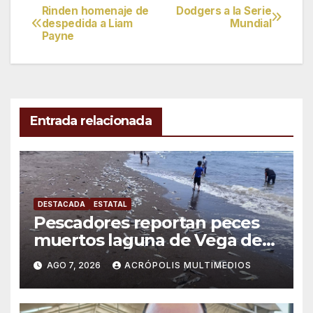
Rinden homenaje de
Dodgers a la Serie
Navegación
despedida a Liam
Mundial
Payne
de
entradas
Entrada relacionada
DESTACADA
ESTATAL
Pescadores reportan peces
muertos laguna de Vega de
Alatorre
AGO 7, 2026
ACRÓPOLIS MULTIMEDIOS