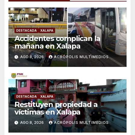
DESTACADA
XALAPA
Accidentes complican la
mañana en Xalapa
AGO 8, 2026
ACRÓPOLIS MULTIMEDIOS
DESTACADA
XALAPA
Restituyen propiedad a
víctimas en Xalapa
AGO 8, 2026
ACRÓPOLIS MULTIMEDIOS