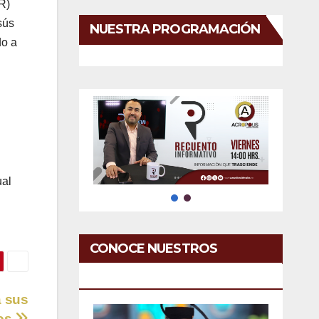
R)
sús
NUESTRA PROGRAMACIÓN
do a
ual
CONOCE NUESTROS
SERVICIOS
a sus
os