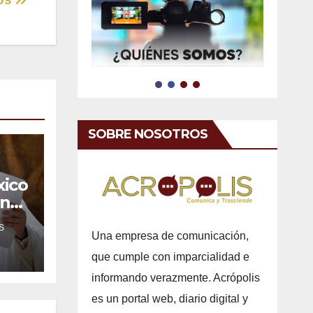
SOBRE NOSOTROS
xico
ones
a
S
l
Una empresa de comunicación,
que cumple con imparcialidad e
informando verazmente. Acrópolis
es un portal web, diario digital y