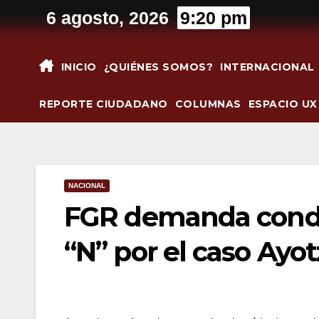
Saltar
6 agosto, 2026
9:20 pm
al
contenido
INICIO
¿QUIÉNES SOMOS?
INTERNACIONAL
REPORTE CIUDADANO
COLUMNAS
ESPACIO UX
NACIONAL
FGR demanda conde
“N” por el caso Ayo