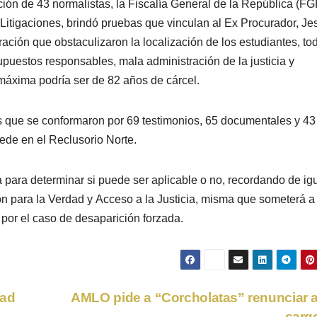
ción de 43 normalistas, la Fiscalía General de la República (FG
Litigaciones, brindó pruebas que vinculan al Ex Procurador, Je
ración que obstaculizaron la localización de los estudiantes, to
supuestos responsables, mala administración de la justicia y
máxima podría ser de 82 años de cárcel.
s que se conformaron por 69 testimonios, 65 documentales y 43
sede en el Reclusorio Norte.
da para determinar si puede ser aplicable o no, recordando de ig
n para la Verdad
y
Acceso a la Justicia, misma que someterá a
n por el caso de desaparición forzada.
tad
AMLO pide a “Corcholatas” renunciar 
carg