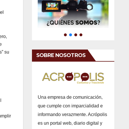
el
ero,
e
s” su
SOBRE NOSOTROS
Una empresa de comunicación,
l
que cumple con imparcialidad e
informando verazmente. Acrópolis
umplir
es un portal web, diario digital y