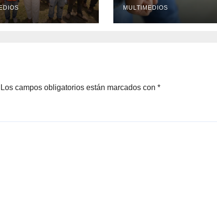
nio en crisis
EDIOS
MULTIMEDIOS
Los campos obligatorios están marcados con
*