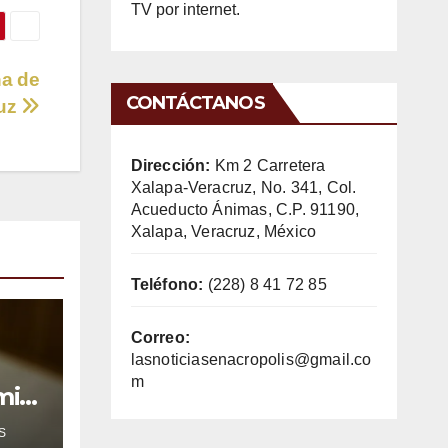
TV por internet.
na de
CONTÁCTANOS
ruz
Dirección:
Km 2 Carretera
Xalapa-Veracruz, No. 341, Col.
Acueducto Ánimas, C.P. 91190,
Xalapa, Veracruz, México
Teléfono:
(228) 8 41 72 85
Correo:
lasnoticiasenacropolis@gmail.co
m
mil
S