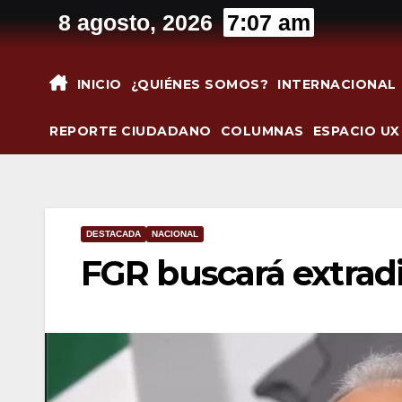
Saltar
8 agosto, 2026
7:07 am
al
contenido
INICIO
¿QUIÉNES SOMOS?
INTERNACIONAL
REPORTE CIUDADANO
COLUMNAS
ESPACIO UX
DESTACADA
NACIONAL
FGR buscará extradi