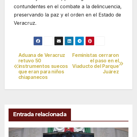
contundentes en el combate a la delincuencia,
preservando la paz y el orden en el Estado de
Veracruz.
Aduana de Veracruz
Feministas cerraron
Navegación
retuvo 50
el paso en el
instrumentos suecos
Viaducto del Parque
de
que eran para niños
Juárez
chiapanecos
entradas
Entrada relacionada