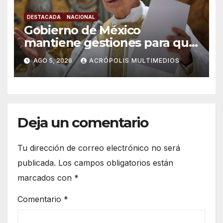
DESTACADA
NACIONAL
Gobierno de México
mantiene gestiones para que
el Papa León XIV visite el país
AGO 5, 2026
ACRÓPOLIS MULTIMEDIOS
Deja un comentario
Tu dirección de correo electrónico no será
publicada.
Los campos obligatorios están
marcados con
*
Comentario
*