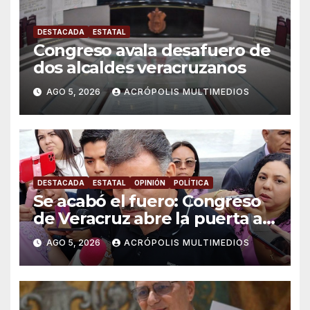
DESTACADA
ESTATAL
Congreso avala desafuero de
dos alcaldes veracruzanos
AGO 5, 2026
ACRÓPOLIS MULTIMEDIOS
DESTACADA
ESTATAL
OPINIÓN
POLÍTICA
Se acabó el fuero: Congreso
de Veracruz abre la puerta a
proceso penal contra alcalde
AGO 5, 2026
ACRÓPOLIS MULTIMEDIOS
de Úrsulo Galván