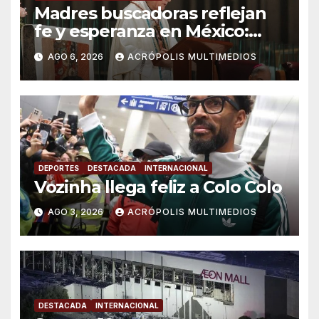
Madres buscadoras reflejan
fe y esperanza en México:
Parolin
AGO 6, 2026
ACRÓPOLIS MULTIMEDIOS
DEPORTES
DESTACADA
INTERNACIONAL
Vozinha llega feliz a Colo Colo
AGO 3, 2026
ACRÓPOLIS MULTIMEDIOS
DESTACADA
INTERNACIONAL