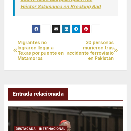
Héctor Salamanca en Breaking Bad
Migrantes no
30 personas
Navegación
lograron llegar a
murieron tras
Texas por puente en
accidente ferroviario
de
Matamoros
en Pakistán
entradas
Entrada relacionada
DESTACADA
INTERNACIONAL