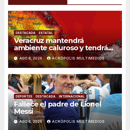
DESTACADA
ESTATAL
Veracruz mantendrá
ambiente caluroso y tendrá
lluvias
AGO 8, 2026
ACRÓPOLIS MULTIMEDIOS
DEPORTES
DESTACADA
INTERNACIONAL
Fallece el padre de Lionel
Messi
AGO 8, 2026
ACRÓPOLIS MULTIMEDIOS