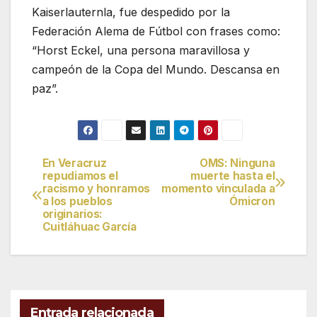
Kaiserlauternla, fue despedido por la
Federación Alema de Fútbol con frases como:
“Horst Eckel, una persona maravillosa y
campeón de la Copa del Mundo. Descansa en
paz”.
En Veracruz
OMS: Ninguna
Navegación
repudiamos el
muerte hasta el
racismo y honramos
momento vinculada a
de
a los pueblos
Ómicron
originarios:
entradas
Cuitláhuac García
Entrada relacionada