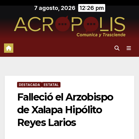
Saltar
7 agosto, 2026
12:26 pm
al
contenido
DESTACADA
ESTATAL
Falleció el Arzobispo
de Xalapa Hipólito
Reyes Larios