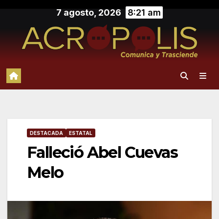
Saltar
7 agosto, 2026
8:21 am
al
contenido
DESTACADA
ESTATAL
Falleció Abel Cuevas
Melo