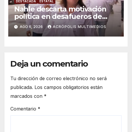
DESTACADA
ESTATAL
Nahle descarta motivación
política en desafueros de
alcaldes
AGO 6, 2026
ACRÓPOLIS MULTIMEDIOS
Deja un comentario
Tu dirección de correo electrónico no será
publicada.
Los campos obligatorios están
marcados con
*
Comentario
*