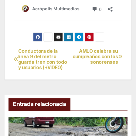
Conductora de la
AMLO celebra su
Navegación
línea 9 del metro
cumpleaños con los
guarda tren con todo
sonorenses
de
y usuarios (+VIDEO)
entradas
Entrada relacionada