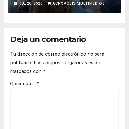
mundial 2026 se viraliza
JUL 20, 2026
ACRÓPOLIS MULTIMEDIOS
Deja un comentario
Tu dirección de correo electrónico no será
publicada.
Los campos obligatorios están
marcados con
*
Comentario
*