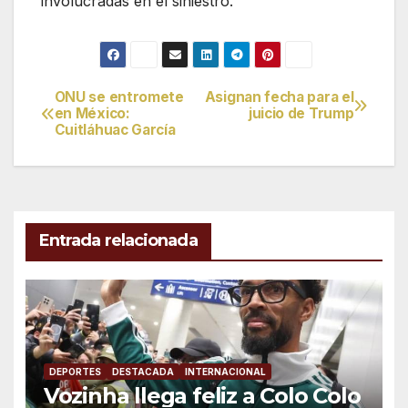
involucradas en el siniestro.
ONU se entromete
Asignan fecha para el
Navegación
en México:
juicio de Trump
Cuitláhuac García
de
entradas
Entrada relacionada
DEPORTES
DESTACADA
INTERNACIONAL
Vozinha llega feliz a Colo Colo