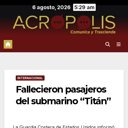
Saltar
6 agosto, 2026
5:29 am
al
contenido
INTERNACIONAL
Fallecieron pasajeros
del submarino “Titán”
La Guardia Costera de Estados Unidos informó