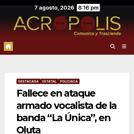
Saltar
7 agosto, 2026
8:16 pm
al
contenido
DESTACADA
ESTATAL
POLICIACA
Fallece en ataque
armado vocalista de la
banda “La Única”, en
Oluta