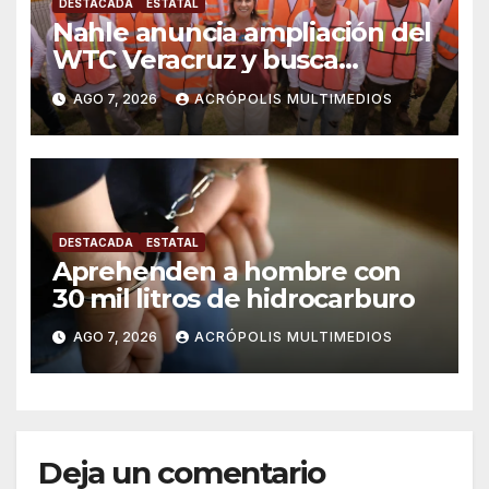
DESTACADA
ESTATAL
Nahle anuncia ampliación del
WTC Veracruz y busca
solución para ingenio en crisis
AGO 7, 2026
ACRÓPOLIS MULTIMEDIOS
DESTACADA
ESTATAL
Aprehenden a hombre con
30 mil litros de hidrocarburo
AGO 7, 2026
ACRÓPOLIS MULTIMEDIOS
Deja un comentario