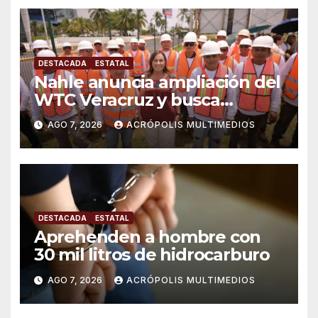
DESTACADA
ESTATAL
Nahle anuncia ampliación del
WTC Veracruz y busca
solución para ingenio en crisis
AGO 7, 2026
ACRÓPOLIS MULTIMEDIOS
DESTACADA
ESTATAL
Aprehenden a hombre con
30 mil litros de hidrocarburo
AGO 7, 2026
ACRÓPOLIS MULTIMEDIOS