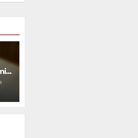
mil
S