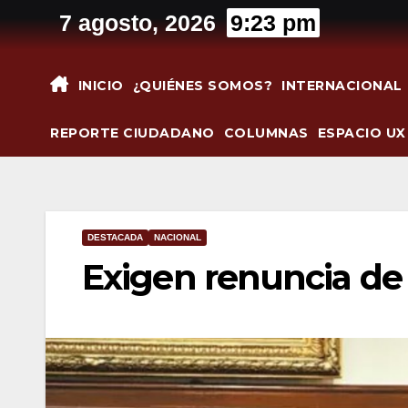
Saltar
7 agosto, 2026
9:23 pm
al
contenido
INICIO
¿QUIÉNES SOMOS?
INTERNACIONAL
REPORTE CIUDADANO
COLUMNAS
ESPACIO UX
DESTACADA
NACIONAL
Exigen renuncia de