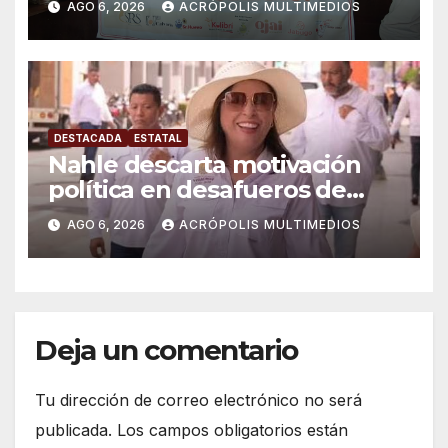
AGO 6, 2026
ACRÓPOLIS MULTIMEDIOS
DESTACADA
ESTATAL
Nahle descarta motivación
política en desafueros de
alcaldes
AGO 6, 2026
ACRÓPOLIS MULTIMEDIOS
Deja un comentario
Tu dirección de correo electrónico no será
publicada.
Los campos obligatorios están