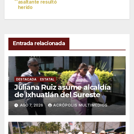
asaltante resultó
de
herido
entradas
Entrada relacionada
DESTACADA
ESTATAL
Juliana Ruiz asume alcaldía
de Ixhuatlán del Sureste
AGO 7, 2026
ACRÓPOLIS MULTIMEDIOS