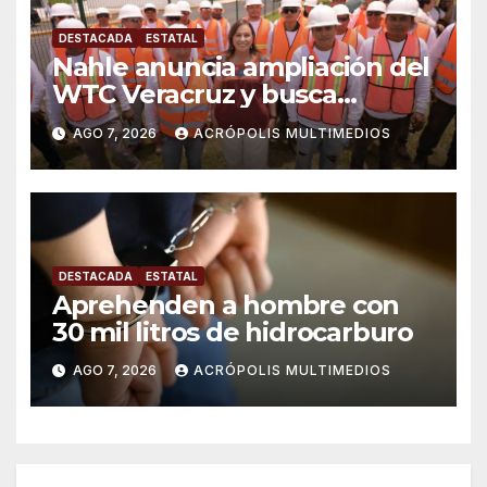
DESTACADA
ESTATAL
Nahle anuncia ampliación del
WTC Veracruz y busca
solución para ingenio en crisis
AGO 7, 2026
ACRÓPOLIS MULTIMEDIOS
DESTACADA
ESTATAL
Aprehenden a hombre con
30 mil litros de hidrocarburo
AGO 7, 2026
ACRÓPOLIS MULTIMEDIOS