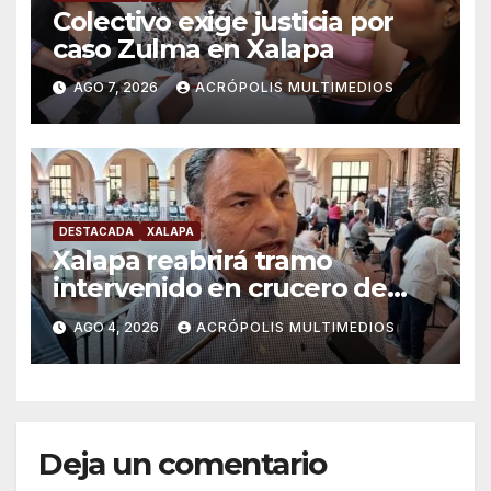
Colectivo exige justicia por
caso Zulma en Xalapa
AGO 7, 2026
ACRÓPOLIS MULTIMEDIOS
DESTACADA
XALAPA
Xalapa reabrirá tramo
intervenido en crucero de
Manuel C. Tello esta semana
AGO 4, 2026
ACRÓPOLIS MULTIMEDIOS
Deja un comentario