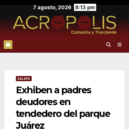
Saltar
7 agosto, 2026
8:13 pm
al
contenido
XALAPA
Exhiben a padres
deudores en
tendedero del parque
Juárez