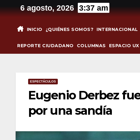
Saltar
6 agosto, 2026
3:37 am
al
contenido
INICIO
¿QUIÉNES SOMOS?
INTERNACIONAL
REPORTE CIUDADANO
COLUMNAS
ESPACIO UX
ESPECTÁCULOS
Eugenio Derbez fue
por una sandía