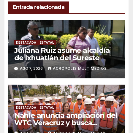
Entrada relacionada
DESTACADA
ESTATAL
Juliana Ruiz asume alcaldía
de Ixhuatlán del Sureste
AGO 7, 2026
ACRÓPOLIS MULTIMEDIOS
DESTACADA
ESTATAL
Nahle anuncia ampliación del
WTC Veracruz y busca
solución para ingenio en crisis