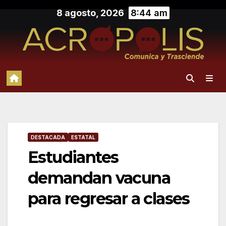
Saltar
8 agosto, 2026
8:44 am
al
contenido
DESTACADA
ESTATAL
Estudiantes
demandan vacuna
para regresar a clases