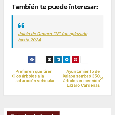
También te puede interesar:
Juicio de Genaro “N” fue aplazado
hasta 2024
Prefieren que tiren
Ayuntamiento de
Navegación
los árboles a la
Xalapa sembró 350
saturación vehicular
árboles en avenida
de
Lázaro Cárdenas
entradas