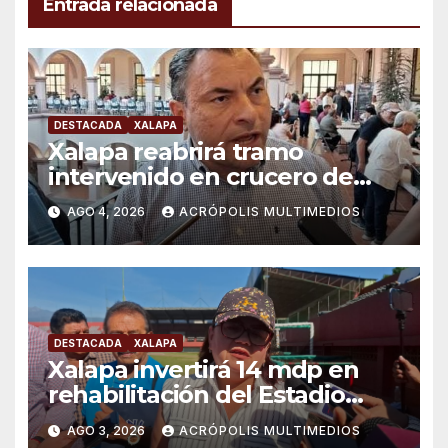
Entrada relacionada
DESTACADA
XALAPA
Xalapa reabrirá tramo
intervenido en crucero de
Manuel C. Tello esta semana
AGO 4, 2026
ACRÓPOLIS MULTIMEDIOS
DESTACADA
XALAPA
Xalapa invertirá 14 mdp en
rehabilitación del Estadio
Colón
AGO 3, 2026
ACRÓPOLIS MULTIMEDIOS