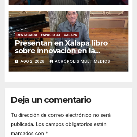
DESTACADA
ESPACIO UX
XALAPA
Presentan en Xalapa libro
sobre innovación en la
formación científica
AGO 2, 2026
ACRÓPOLIS MULTIMEDIOS
universitaria
Deja un comentario
Tu dirección de correo electrónico no será
publicada.
Los campos obligatorios están
marcados con
*