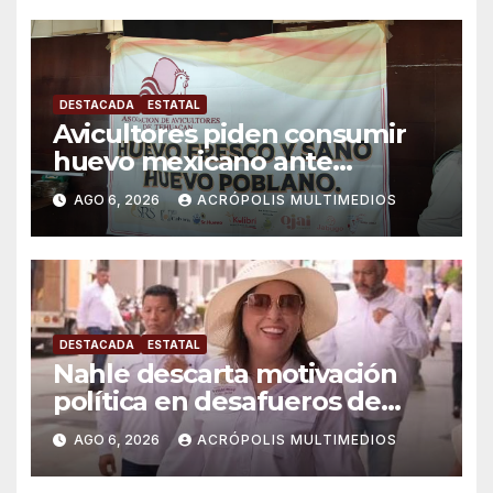
DESTACADA
ESTATAL
Avicultores piden consumir
huevo mexicano ante
importaciones
AGO 6, 2026
ACRÓPOLIS MULTIMEDIOS
DESTACADA
ESTATAL
Nahle descarta motivación
política en desafueros de
alcaldes
AGO 6, 2026
ACRÓPOLIS MULTIMEDIOS