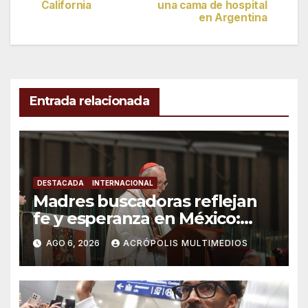
de
California
una cama de hospital
en Argentina
entradas
Entrada relacionada
DESTACADA
INTERNACIONAL
Madres buscadoras reflejan
fe y esperanza en México:
Parolin
AGO 6, 2026
ACRÓPOLIS MULTIMEDIOS