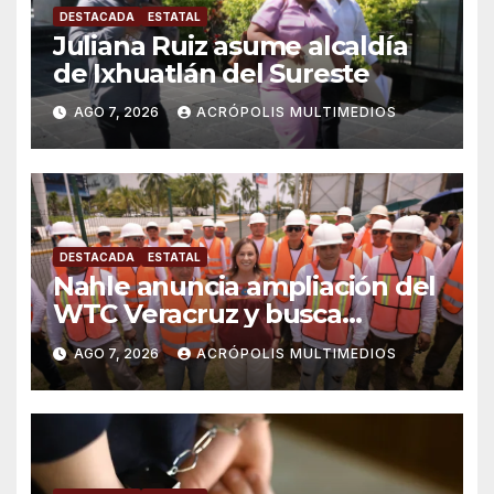
DESTACADA
ESTATAL
Juliana Ruiz asume alcaldía
de Ixhuatlán del Sureste
AGO 7, 2026
ACRÓPOLIS MULTIMEDIOS
DESTACADA
ESTATAL
Nahle anuncia ampliación del
WTC Veracruz y busca
solución para ingenio en crisis
AGO 7, 2026
ACRÓPOLIS MULTIMEDIOS