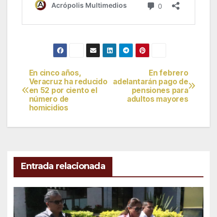
En cinco años,
En febrero
Navegación
Veracruz ha reducido
adelantarán pago de
en 52 por ciento el
pensiones para
de
número de
adultos mayores
homicidios
entradas
Entrada relacionada