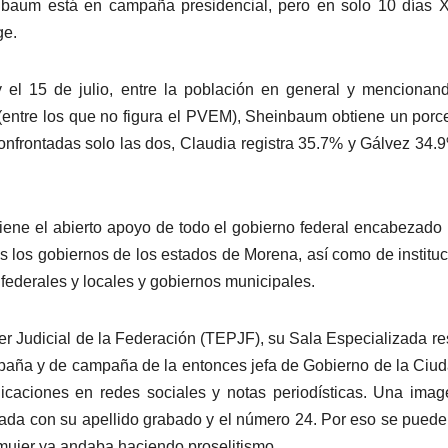
aum está en campaña presidencial, pero en solo 10 días Xó
ge.
y el 15 de julio, entre la población en general y mencionan
 (entre los que no figura el PVEM), Sheinbaum obtiene un porc
onfrontadas solo las dos, Claudia registra 35.7% y Gálvez 34.
tiene el abierto apoyo de todo el gobierno federal encabezado 
s los gobiernos de los estados de Morena, así como de institu
ederales y locales y gobiernos municipales.
oder Judicial de la Federación (TEPJF), su Sala Especializada re
paña y de campaña de la entonces jefa de Gobierno de la Ciu
caciones en redes sociales y notas periodísticas. Una ima
ada con su apellido grabado y el número 24. Por eso se puede
mujer ya andaba haciendo proselitismo.