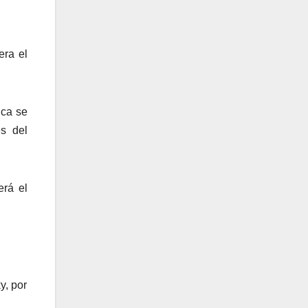
era el
ica se
es del
rá el
y, por