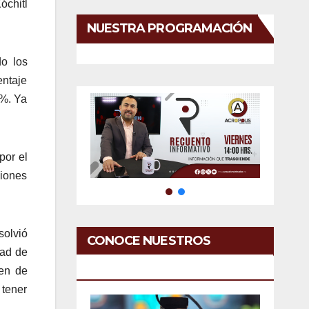
chitl
NUESTRA PROGRAMACIÓN
do los
entaje
9%. Ya
por el
ciones
solvió
CONOCE NUESTROS
dad de
SERVICIOS
gen de
 tener