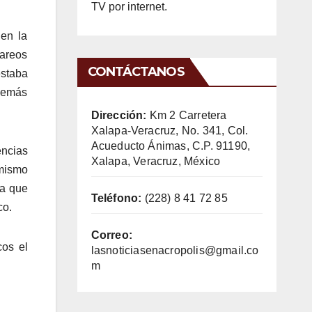
TV por internet.
en la
careos
CONTÁCTANOS
estaba
demás
Dirección:
Km 2 Carretera
Xalapa-Veracruz, No. 341, Col.
Acueducto Ánimas, C.P. 91190,
encias
Xalapa, Veracruz, México
 mismo
 a que
Teléfono:
(228) 8 41 72 85
co.
Correo:
cos el
lasnoticiasenacropolis@gmail.co
m