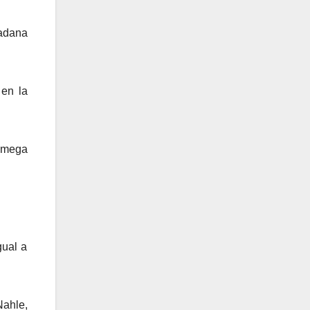
dadana
 en la
o mega
gual a
Nahle,