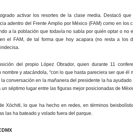
rado activar los resortes de la clase media. Destacó que 
acia adentro del Frente Amplio por México (FAM) como en los 
ndo a la población que todavía no sabía por quién optar o no 
 en el FAM, de tal forma que hoy acapara (no resta a los 
 indecisa.
osición del propio López Obrador, quien durante 11 confer
nombre y atacándola, “con lo que hasta pareciera ser que él
nte la conversación en la mañanera del presidente la ha ayudado
 un séptimo lugar entre las figuras mejor posicionadas de Méxi
e Xóchitl, lo que ha hecho en redes, en términos beisbolísti
las las ha bateado y volado fuera del parque.
 CDMX