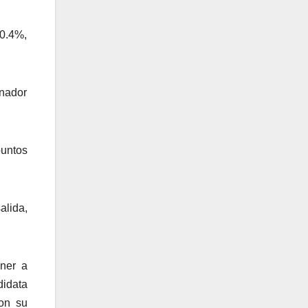
50.4%,
rnador
untos
alida,
ner a
didata
on su