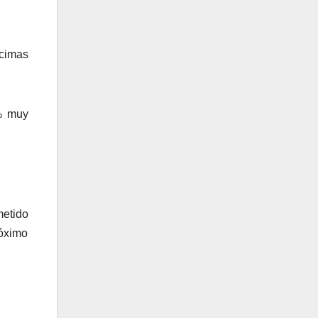
cimas
2% muy
metido
róximo