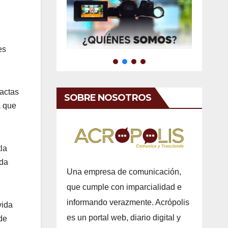
es
 actas
SOBRE NOSOTROS
a que
la
ada
Una empresa de comunicación,
que cumple con imparcialidad e
informando verazmente. Acrópolis
vida
es un portal web, diario digital y
de