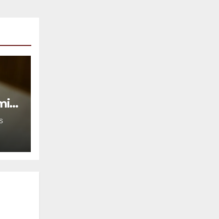
mil
S