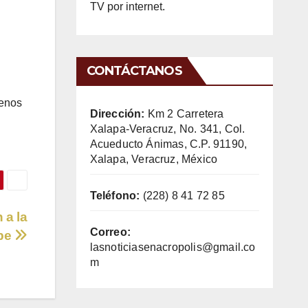
TV por internet.
CONTÁCTANOS
menos
Dirección:
Km 2 Carretera
Xalapa-Veracruz, No. 341, Col.
Acueducto Ánimas, C.P. 91190,
Xalapa, Veracruz, México
Teléfono:
(228) 8 41 72 85
 a la
Correo:
upe
lasnoticiasenacropolis@gmail.co
m