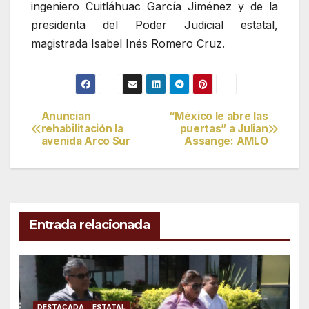
ingeniero Cuitláhuac García Jiménez y de la
presidenta del Poder Judicial estatal,
magistrada Isabel Inés Romero Cruz.
Anuncian
“México le abre las
Navegación
rehabilitación la
puertas” a Julian
avenida Arco Sur
Assange: AMLO
de
entradas
Entrada relacionada
DESTACADA
ESTATAL