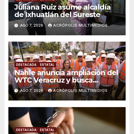
Juliana Ruiz asume alcaldía
de Ixhuatlán del Sureste
AGO 7, 2026
ACRÓPOLIS MULTIMEDIOS
DESTACADA
ESTATAL
Nahle anuncia ampliación del
WTC Veracruz y busca
solución para ingenio en crisis
AGO 7, 2026
ACRÓPOLIS MULTIMEDIOS
DESTACADA
ESTATAL