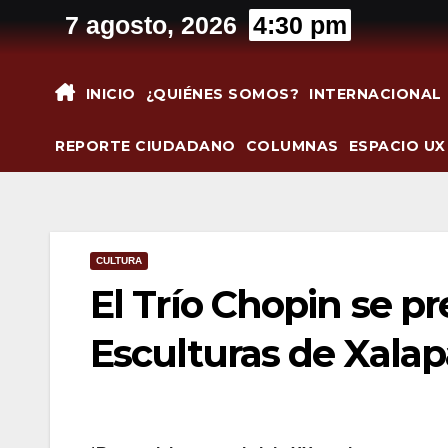
Saltar
7 agosto, 2026
4:30 pm
al
contenido
INICIO
¿QUIÉNES SOMOS?
INTERNACIONAL
REPORTE CIUDADANO
COLUMNAS
ESPACIO UX
CULTURA
El Trío Chopin se pr
Esculturas de Xala