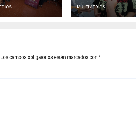
onal del Libro
til y Juvenil
EDIOS
MULTIMEDIOS
Los campos obligatorios están marcados con
*