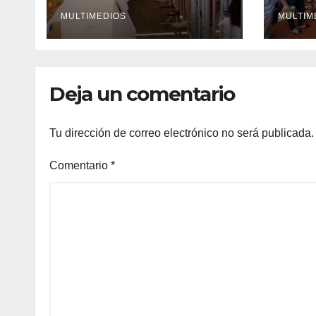
del mundo
Naci
MULTIMEDIOS
Infan
MULTIM
Deja un comentario
Tu dirección de correo electrónico no será publicada.
Comentario
*